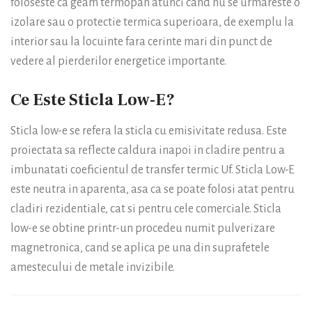
foloseste ca geam termopan atunci cand nu se urmareste o
izolare sau o protectie termica superioara, de exemplu la
interior sau la locuinte fara cerinte mari din punct de
vedere al pierderilor energetice importante.
Ce Este Sticla Low-E?
Sticla low-e se refera la sticla cu emisivitate redusa. Este
proiectata sa reflecte caldura inapoi in cladire pentru a
imbunatati coeficientul de transfer termic Uf. Sticla Low-E
este neutra in aparenta, asa ca se poate folosi atat pentru
cladiri rezidentiale, cat si pentru cele comerciale. Sticla
low-e se obtine printr-un procedeu numit pulverizare
magnetronica, cand se aplica pe una din suprafetele
amestecului de metale invizibile.